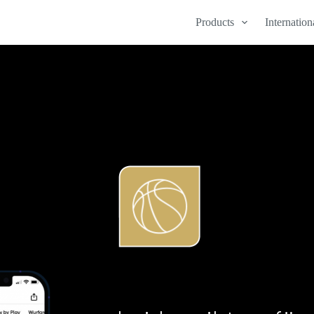
Products
Internatio