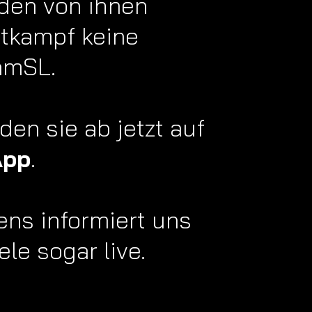
 den von ihnen
tkampf keine
eamSL.
nden sie ab jetzt auf
App
.
ens informiert uns
ele sogar live.