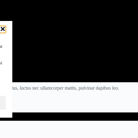
al
of
lit tellus, luctus nec ullamcorper mattis, pulvinar dapibus leo.
OWNLOAD INGAME
aboration of IVACE through the