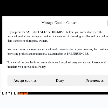
Manage Cookie Consent
If you press the "
ACCEPT ALL
" or "
DISMISS
" button, you consent or reject the
installation of all non-excepted cookies, the creation of browsing profiles and internation
data transfers to third party owners.
You can consent the selective installation of some cookies in your browser, the creation 
browsing profiles and international data transfers in
PREFERENCES
.
To view all the detailed information about cookies, third-party owners and international
transfers visit our Cookies Policy.
Lorem ipsum dolor sit amet, consectetur adipiscing elit. Ut e
Accept cookies
Deny
Preferences
|
|
|
|
COOKIES POLICY
PRIVACY POLICY
LEGAL ADVICE
TERMS OF USE
D
A
Data Sportstech
company.
NBN23 has had the coll