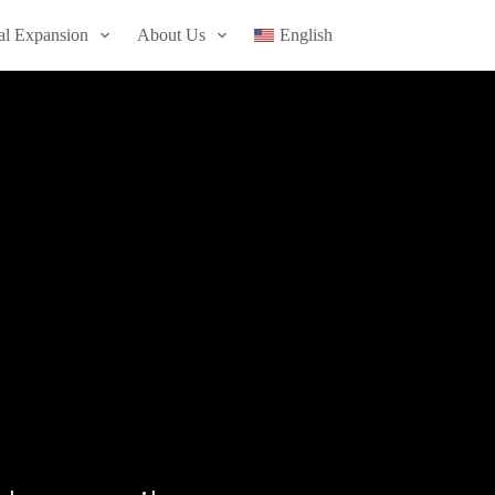
nal Expansion
About Us
English