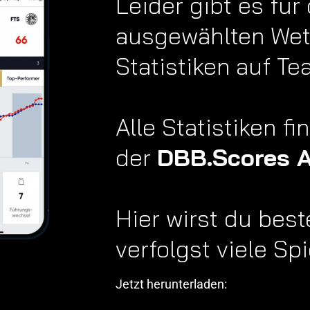
Leider gibt es für
ausgewählten Wet
Statistiken auf T
Alle Statistiken fi
der
DBB.Scores 
Hier wirst du best
verfolgst viele Spi
Jetzt herunterladen: