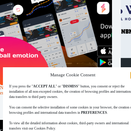
Manage Cookie Consent
If you press the "
ACCEPT ALL
" or "
DISMISS
" button, you consent or reject the
NBN23 présente SWISH 2.0, l’expérience la plus innovante
Insid
installation of all non-excepted cookies, the creation of browsing profiles and internation
en matière de statistiques de basketball
futur
data transfers to third party owners.
29 septembre 2023
You can consent the selective installation of some cookies in your browser, the creation 
browsing profiles and international data transfers in
PREFERENCES
.
To view all the detailed information about cookies, third-party owners and international
transfers visit our Cookies Policy.
|
|
|
|
COOKIES POLICY
PRIVACY POLICY
LEGAL ADVICE
TERMS OF USE
D