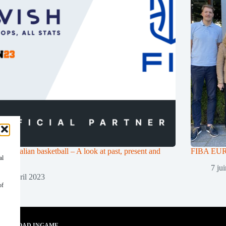
e the Italian basketball – A look at past, present and
FIBA EU
al
e
7 ju
17 avril 2023
of
OWNLOAD INGAME