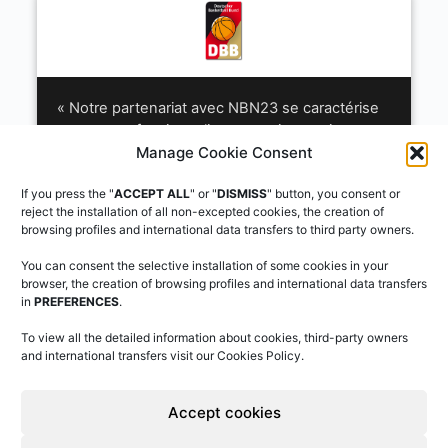
« Notre partenariat avec NBN23 se caractérise
par son professionnalisme, son innovation et sa
Manage Cookie Consent
profonde compréhension des besoins d’une
fédération nationale. Leurs outils ont simplifié la
If you press the "
ACCEPT ALL
" or "
DISMISS
" button, you consent or
gestion des feuilles de match et des
reject the installation of all non-excepted cookies, the creation of
compétitions à tous les niveaux, et leur équipe
browsing profiles and international data transfers to third party owners.
offre un excellent support. NBN23 est plus
qu’un fournisseur technologique : c’est un
You can consent the selective installation of some cookies in your
partenaire de confiance pour l’avenir numérique
browser, the creation of browsing profiles and international data transfers
in
PREFERENCES
.
du basketball allemand. »
To view all the detailed information about cookies, third-party owners
Jochen Böhmcker
and international transfers visit our Cookies Policy.
Responsable des compétitions, Fédération Allemande
de Basketball (DBB)
Accept cookies