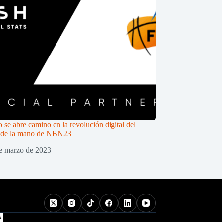
 se abre camino en la revolución digital del
o de la mano de NBN23
e marzo de 2023