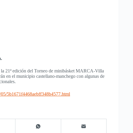
a.
á la 21ª edición del Torneo de minibásket MARCA-Villa
irán en el municipio castellano-manchego con algunas de
cionales.
6/05/5b1671f4468aebff348b4577.html