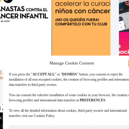
Manage Cookie Consent
Llega la jornada más solidaria con ‘Canastas contra el cáncer
NBN2
If you press the "
ACCEPT ALL
" or "
DISMISS
" button, you consent or reject the
infantil’
innov
installation of all non-excepted cookies, the creation of browsing profiles and internation
data transfers to third party owners.
2 de febrero de 2024
You can consent the selective installation of some cookies in your browser, the creation 
browsing profiles and international data transfers in
PREFERENCES
.
To view all the detailed information about cookies, third-party owners and international
transfers visit our Cookies Policy.
|
|
|
|
COOKIES POLICY
PRIVACY POLICY
LEGAL ADVICE
TERMS OF USE
D
A
Data Sportstech
company.
NBN23 has had the coll