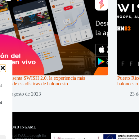
3 presenta SWISH 2.0, la experiencia más
Puerto Rico
adora de estadísticas de baloncesto
baloncest
al
3 de agosto de 2023
23 d
of
OWNLOAD INGAME
aboration of IVACE through the