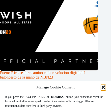
Puerto Rico se abre camino en la revolución digital del
baloncesto de la mano de NBN23
23 de marzo de 2023
Manage Cookie Consent
If you press the "
ACCEPT ALL
" or "
DISMISS
" button, you consent or reject the
installation of all non-excepted cookies, the creation of browsing profiles and
international data transfers to third party owners.
|
|
|
COOKIES POLICY
PRIVACY POLICY
LEGAL ADVICE
TERMS