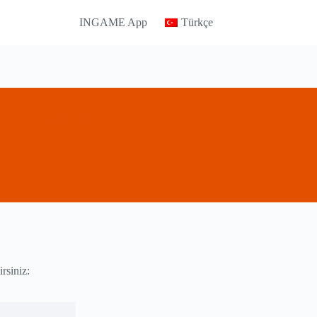
INGAME App
Türkçe
ANALİZLER
rsiniz: