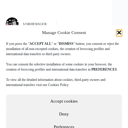
VORHERIGER
Manage Cookie Consent
If you press the "
ACCEPT ALL
" or "
DISMISS
" button, you consent or reject the
installation of all non-excepted cookies, the creation of browsing profiles and
international data transfers to third party owners.
|
|
|
COOKIES POLICY
PRIVACY POLICY
LEGAL ADVICE
TERMS
|
OF USE
DOWNLOAD INGAME
You can consent the selective installation of some cookies in your browser, the
creation of browsing profiles and international data transfers in
PREFERENCES
.
To view all the detailed information about cookies, third-party owners and
A
Data Sportstech
company.
international transfers visit our Cookies Policy.
Copyright © 2026 NBN23. Reservados todos los derechos.
Accept cookies
NBN23 has had the collaboration of IVACE through the TECHNICAL BASED
COMPANIES CREATION program (CALL 2015) financing equipment and
Deny
people for the development of our project. *
Preferences