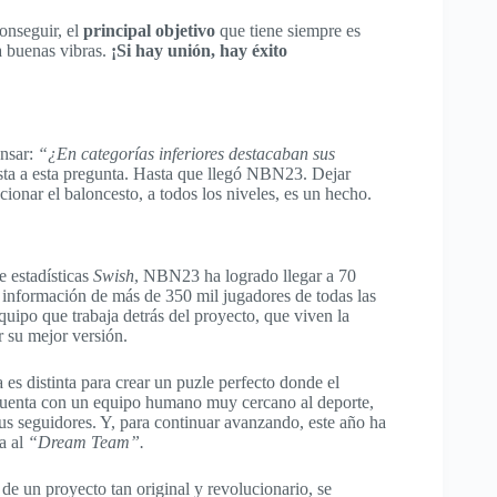
onseguir, el
principal objetivo
que tiene siempre es
a buenas vibras.
¡Si hay unión, hay éxito
ensar:
“¿En categorías inferiores destacaban sus
sta a esta pregunta. Hasta que llegó NBN23. Dejar
ionar el baloncesto, a todos los niveles, es un hecho.
e estadísticas
Swish
, NBN23 ha logrado llegar a 70
r información de más de 350 mil jugadores de todas las
quipo que trabaja detrás del proyecto, que viven la
r su mejor versión.
 es distinta para crear un puzle perfecto donde el
l cuenta con un equipo humano muy cercano al deporte,
sus seguidores. Y, para continuar avanzando, este año ha
la al
“Dream Team”.
 de un proyecto tan original y revolucionario, se