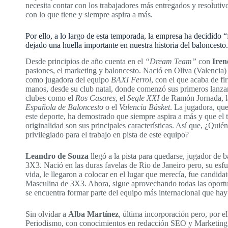
necesita contar con los trabajadores más entregados y resolutiv
con lo que tiene y siempre aspira a más.
Por ello, a lo largo de esta temporada, la empresa ha decidido
dejado una huella importante en nuestra historia del baloncesto.
Desde principios de año cuenta en el
“Dream Team”
con
Iren
pasiones, el marketing y baloncesto
. Nació en Oliva (Valencia)
como jugadora del equipo
BAXI Ferrol
, con el que acaba de fi
manos, desde su club natal, donde comenzó sus primeros lanzami
clubes como el
Ros Casares
, el
Segle XXI
de Ramón Jornada, 
Española de Baloncesto
o el
Valencia Básket
. La jugadora, que
este deporte, ha demostrado que siempre aspira a más y que el t
originalidad son sus principales características. Así que, ¿Quié
privilegiado para el trabajo en pista de este equipo?
Leandro de Souza
llegó a la pista para quedarse, jugador de 
3X3. Nació en las duras favelas de Rio de Janeiro pero, su esfue
vida, le llegaron a colocar en el lugar que merecía, fue candid
Masculina de 3X3. Ahora, sigue aprovechando todas las oportuni
se encuentra formar parte del equipo más internacional que h
Sin olvidar a
Alba Martínez
, última incorporación pero, por 
Periodismo, con conocimientos en redacción SEO y Marketing 