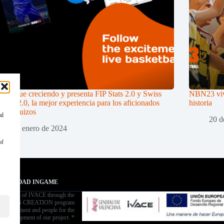
 sigue creciendo y presenta FIP Stats 2.0 y Swiss
NBN23 vive
tball 2.0, la mejor experiencia para los aficionados
historia
anos y suizos
al
20 d
31 de enero de 2024
of
OWNLOAD INGAME
aboration of IVACE through the
ANIES CREATION program
g equipment and people for the
development of our project. *