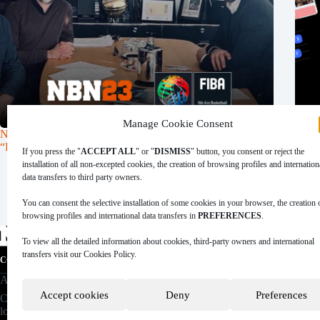
Manage Cookie Consent
NBN23 será partner de FIBA Europa en su proyecto
NBN23
“Hoops for Schools”
Baske
If you press the "
ACCEPT ALL
" or "
DISMISS
" button, you consent or reject the
itali
installation of all non-excepted cookies, the creation of browsing profiles and internation
12 de febrero de 2024
data transfers to third party owners.
You can consent the selective installation of some cookies in your browser, the creation 
browsing profiles and international data transfers in
PREFERENCES
.
To view all the detailed information about cookies, third-party owners and international
transfers visit our Cookies Policy.
|
|
|
|
COOKIES POLICY
PRIVACY POLICY
LEGAL ADVICE
TERMS OF USE
D
A
Data Sportstech
company.
NBN23 has had the coll
TECHNICAL BASED COMP
Accept cookies
Deny
Preferences
Copyright © 2026 NBN23. Reservados todos
(CALL 2015) financin
los derechos.