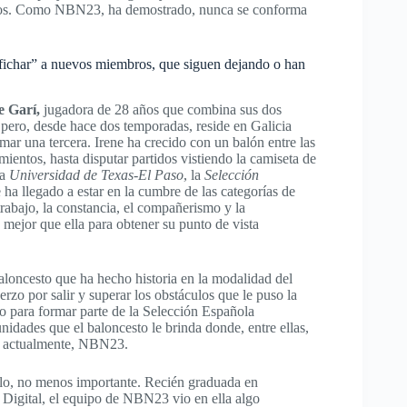
os.
Como NBN23, ha demostrado, nunca se conforma
 “fichar” a nuevos miembros, que siguen dejando o han
e Garí,
jugadora de 28 años que combina sus dos
 pero, desde hace dos temporadas, reside en Galicia
rmar una tercera. Irene ha crecido con un balón entre las
entos, hasta disputar partidos vistiendo la camiseta de
la
Universidad de Texas-El Paso
, la
Selección
 ha llegado a estar en la cumbre de las categorías de
rabajo, la constancia, el compañerismo y la
n mejor que ella para obtener su punto de vista
baloncesto que ha hecho historia en la modalidad del
rzo por salir y superar los obstáculos que le puso la
ato para formar parte de la Selección Española
dades que el baloncesto le brinda donde, entre ellas,
ay actualmente, NBN23.
ello, no menos importante. Recién graduada en
Digital, el equipo de NBN23 vio en ella algo