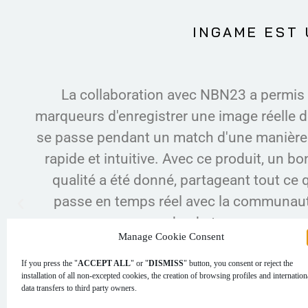
INGAME EST 
La collaboration avec NBN23 a permis 
marqueurs d'enregistrer une image réelle de
se passe pendant un match d'une manière 
rapide et intuitive. Avec ce produit, un bo
qualité a été donné, partageant tout ce q
passe en temps réel avec la communaut
basket.
Manage Cookie Consent
If you press the "
ACCEPT ALL
" or "
DISMISS
" button, you consent or reject the
FBM
installation of all non-excepted cookies, the creation of browsing profiles and internation
data transfers to third party owners.
Fédération de basket-ball de Madrid