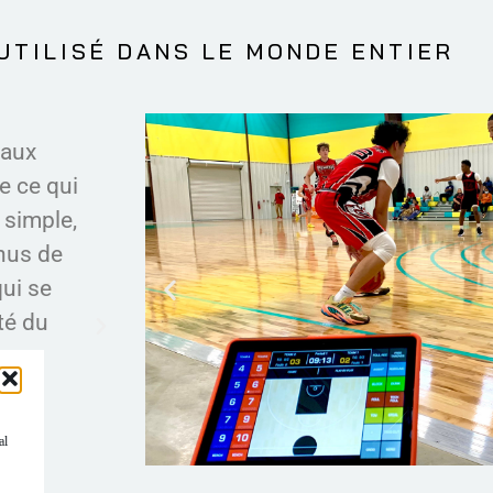
UTILISÉ DANS LE MONDE ENTIER
aux
Je vois INGAME comme un outil qui
 ce qui
processus de notation des matchs
simple,
marge d'erreur et permet à l'équipe
nus de
mieux suivre les matchs, amélioran
ui se
prise de décision. Pour les orga
é du
ligues, cela signifie une réduction d
aussi un outil qui soutient l'env
réduisant l'utilisation du p
al
FNBG